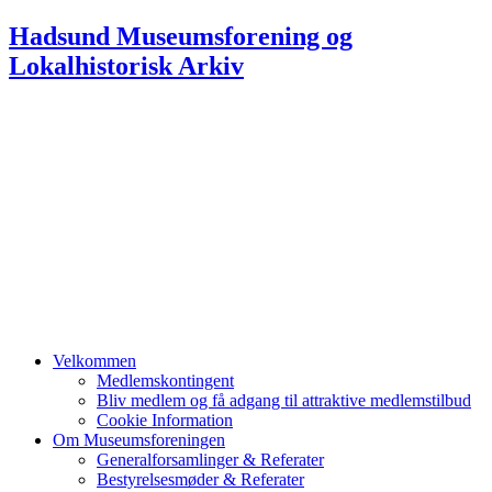
Hadsund Museumsforening og
Lokalhistorisk Arkiv
HADSUND
MUSEUMSFORENING &
LOKALHISTORISK ARKIV
Velkommen
Medlemskontingent
Bliv medlem og få adgang til attraktive medlemstilbud
Cookie Information
Om Museumsforeningen
Generalforsamlinger & Referater
Bestyrelsesmøder & Referater